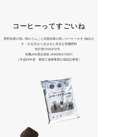
コーヒーってすごいね
肥料効果の高い鶏のうんこと消臭効果の高いコーヒーかす (抽出か
す・欠点豆)から生まれた安全な有機肥料
特許第7030372号
有機JAS適合資材 JASOM-210501
［平成29年度 農商工連携事業計画認定事業］
土に馴染みやすい
さらフワ〜で
​きめ細やかな粉状