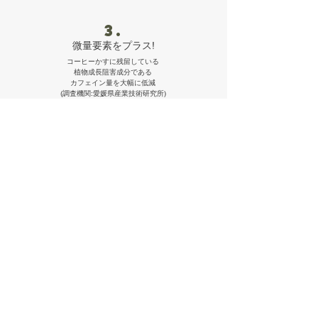
3.
​微量要素をプラス!
コーヒーかすに残留している
植物成長阻害成分である
カフェイン量を大幅に低減
(調査機関:愛媛県産業技術研究所)
​鶏のうんこのちから
1.
バランスが良い!
​鶏のうんこにより、化学肥料のような即効性と有機肥料の緩効
性を備え、バランスの取れた肥料成分 (N:P:K=3:2:3)を含む
2.
安全安心!
抗生物質を使用せずに育った鶏のうんこを使用することでAMR感
染症のリスクを低減
※AMR感染症とは、これまでは感染・発症しても適切に治療すれば軽症で回復できた感染症が、治療が難しくなって重症化しやすく