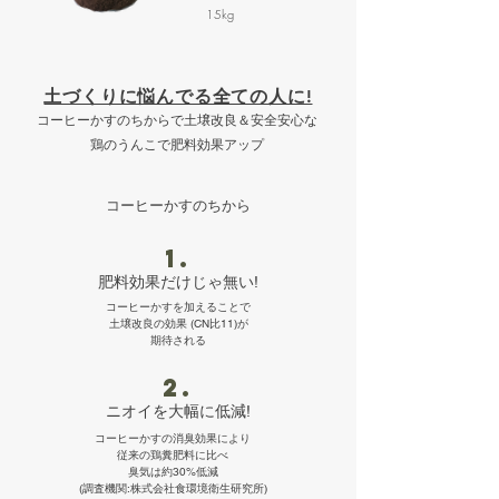
15kg
土づくりに悩んでる全ての人に!
​コーヒーかすのちからで土壌改良＆安全安心な
鶏のうんこで肥料効果アップ
​コーヒーかすのちから
1.
​肥料効果だけじゃ無い!
コーヒーかすを加えることで
土壌改良の効果 (CN比11)が
​期待される
2.
​ニオイを大幅に低減!
コーヒーかすの消臭効果により
従来の鶏糞肥料に比べ
臭気は約30%低減
(調査機関:株式会社食環境衛生研究所)