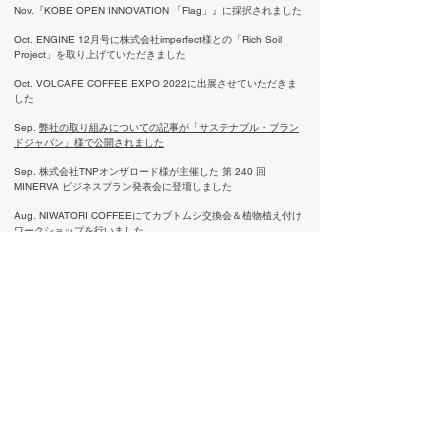
Nov.
『KOBE OPEN INNOVATION 「Flag」』に​採択されました
Oct.
ENGINE 12月号に株式会社imperfect様との「Rich Soil
Project」を取り上げていただきました
Oct.
VOLCAFE COFFEE EXPO 2022に​出展させていただきま
した
Sep.
弊社の取り組みについての記事が「サステナブル・ブラン
ドジャパン」様で公開されました
Sep.
株式会社TNPオンザロード様が主催した 第 240 回
MINERVA ビジネスプラン発表会に登壇しました
Aug.
NIWATORI COFFEEにてカブトムシ交換会＆植物植え付け
ワークショップを行いました
Aug.
「
imperfect株式会社
」さんとの"Rich Soil Project"が始まり
ました
Aug. デコールグリーン (万台倉庫)にてワークショップに参加し
ました
July. 千日紅花祭りでワークショップを開催しました
May. 2022NEW環境展に出展しました
Apr.
「NIWATORI COFFEE 」を杉並区にオープンしました
Mar. 「社会福祉法人かむ」さんとの"Rich Soil Project"が始まり