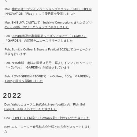
た
Mar.
神戸市オープンイノベーションプログラム『KOBE OPEN
INNOVATION「Flag」』にて​優秀賞を受賞しました
Mar.
SHIBUYA CASTにて「Invisivle Connections まちとみどり
のいい関係」のワークショップに参加しました
Feb.
2023年春夏の家庭園芸シーズンに向けて「＋Coffee」
「GARDEN」の展開をニュースリリースしました
Feb. Sumida Coffee & Sweets Festival 2023
にてコーヒーかす
回収を行います
Feb. NHK出版 趣味の園芸３月号 耳よりインフォのページで
「＋Coffee」「GARDEN」が紹介されています
Feb.
LOVEGREEN STOREで「＋Coffee」300g「GARDEN」
1.5kgの販売を開始しました
2022
Dec.
Yahooニュースに​株式会社imperfect様との「Rich Soil
Project」を取り上げていただきました
Dec.
LOVEGREEN様に​＋Coffeeを取り上げていただきました
Nov.
エム・シーシー食品株式会社様との​共創がスタートしまし
た